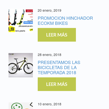
20 enero, 2019
PROMOCION HINCHADOR
ECOKM BIKES
LEER MÁS
28 enero, 2018
PRESENTAMOS LAS
BICICLETAS DE LA
TEMPORADA 2018
LEER MÁS
10 enero, 2018