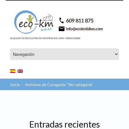
ALQUILER DE BICICLETAS EN OROPESA DEL MAR Y BENICASSIM
Inicio
Archivos de Categoría: "Sin categoría"
Entradas recientes